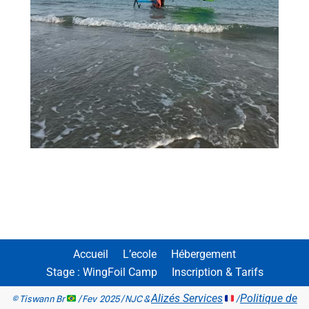
Accueil
L’ecole
Hébergement
Stage : WingFoil Camp
Inscription & Tarifs
Alizés Services
Politique de
© Tiswann Br
/ Fev 2025 / NJC &
/